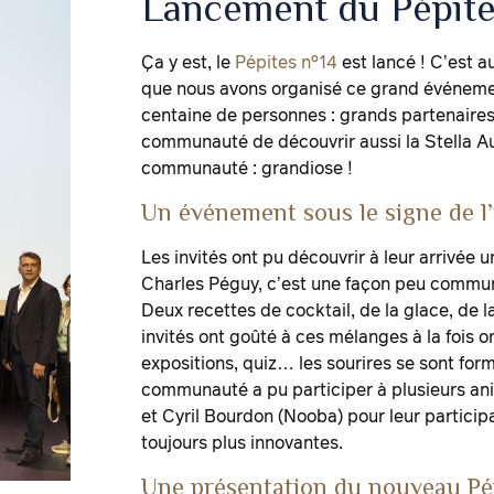
Lancement du Pépite
Ça y est, le
Pépites n°14
est lancé ! C’est 
que nous avons organisé ce grand événemen
centaine de personnes : grands partenaires
communauté de découvrir aussi la Stella A
communauté : grandiose !
Un événement sous le signe de l’
Les invités ont pu découvrir à leur arrivée u
Charles Péguy, c’est une façon peu commune
Deux recettes de cocktail, de la glace, de la
invités ont goûté à ces mélanges à la fois o
expositions, quiz… les sourires se sont for
communauté a pu participer à plusieurs an
et Cyril Bourdon (Nooba) pour leur particip
toujours plus innovantes.
Une présentation du nouveau Pépi