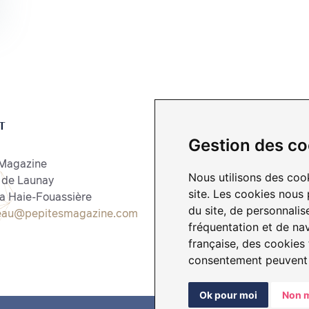
T
LIENS
Gestion des co
 Magazine
Le magazine
Nous utilisons des coo
 de Launay
Entrez dans l'aventure
site. Les cookies nous 
a Haie-Fouassière
Actualités
du site, de personnalis
eau@pepitesmagazine.com
Nos évènements
fréquentation et de na
L'équipe Pépites Magazin
française, des cookies
consentement peuvent ê
Ok pour moi
Non m