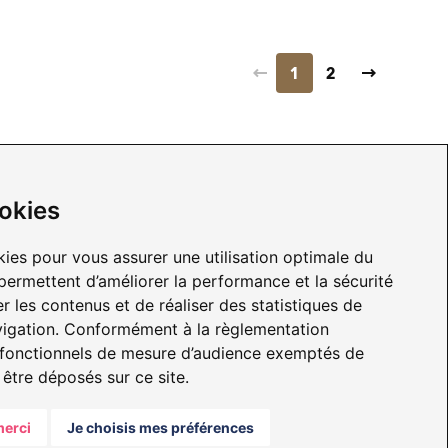
1
2
INFORMATIONS
okies
Mentions légales
kies pour vous assurer une utilisation optimale du
Politique de protection des
permettent d’améliorer la performance et la sécurité
données
er les contenus et de réaliser des statistiques de
Nous contacter
vigation. Conformément à la règlementation
e
 fonctionnels de mesure d’audience exemptés de
tre déposés sur ce site.
erci
Je choisis mes préférences